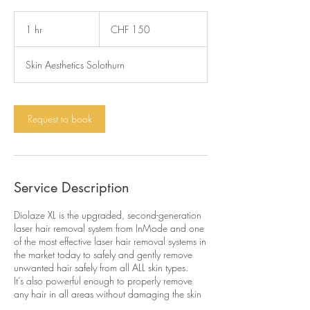
150
Swiss
1 hr
1
CHF 150
francs
h
Skin Aesthetics Solothurn
Request to book
Service Description
Diolaze XL is the upgraded, second-generation
laser hair removal system from InMode and one
of the most effective laser hair removal systems in
the market today to safely and gently remove
unwanted hair safely from all ALL skin types.
It’s also powerful enough to properly remove
any hair in all areas without damaging the skin